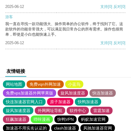
2025-06-12
支持
[0]
反对
[0]
游客
我一直在寻找一款功能强大、操作简单的办公软件，终于找到了它。这
款软件的功能非常强大，可以满足我日常办公的所有需求。操作也很简
单，即使是小白也能快速上手。
2025-06-12
支持
[0]
反对
[0]
友情链接
网站地图
免费vqn外网加速
小蓝鸟
免费vps加速器外网苹果版
旋风加速度器
快连加速器
快连加速器官网入口
原子加速器
快鸭加速器
旋风加速度器
外网网址导航
软件中心
雷霆加速
狂飙加速器
哔咔漫画
快鸭VPN
蚂蚁加速官网
加速器不用实名认证的
clash加速器
风驰加速器官网