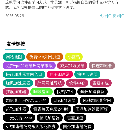
这款学习软件的学习方式非常灵活，可以根据自己的需求选择学习方
式。我可以根据自己的时间安排学习进度。
2025-05-26
支持
[0]
反对
[0]
友情链接
网站地图
免费vqn外网加速
小蓝鸟
免费vps加速器外网苹果版
旋风加速度器
快连加速器
快连加速器官网入口
原子加速器
快鸭加速器
旋风加速度器
外网网址导航
软件中心
雷霆加速
狂飙加速器
哔咔漫画
快鸭VPN
蚂蚁加速官网
加速器不用实名认证的
clash加速器
风驰加速器官网
起飞加速器
雷霆每天免费2小时
黑洞加速器最新版
一元机场. com
起飞加速器
雷霆加速
VP加速器免费永久版兑换券
国外加速器免费